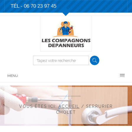
TÉL - 06 70 23 97 45
MENU
VOUS ÊTES ICI:
ACCUEIL
/
SERRURIER
CHOLET